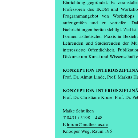
Einrichtung gegründet. Es veranstalt
Professoren des IKDM und Workshop
Programmangebot von Workshops u
aufzugreifen und zu vertiefen. Dab
Fachrichtungen berücksichtigt. Ziel is
Formen ästhetischer Praxis in Bezieh
Lehrenden und Studierenden der Mut
interessierte Öffentlichkeit. Publika
Diskurse um Kunst und Wissenschaft e
KONZEPTION INTERDISZIPLI
Prof. Dr. Almut Linde, Prof. Markus Hu
KONZEPTION INTERDISZIPLIN
Prof. Dr. Christiane Kruse, Prof. Dr. P
Maike Schulken
T 0431 / 5198 – 448
E
forum@muthesius.de
Knooper Weg, Raum 195