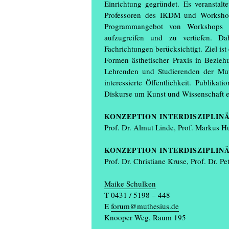
Einrichtung gegründet. Es veranstalt
Professoren des IKDM und Workshop
Programmangebot von Workshops u
aufzugreifen und zu vertiefen. Dab
Fachrichtungen berücksichtigt. Ziel is
Formen ästhetischer Praxis in Bezieh
Lehrenden und Studierenden der Mut
interessierte Öffentlichkeit. Publika
Diskurse um Kunst und Wissenschaft e
KONZEPTION INTERDISZIPLI
Prof. Dr. Almut Linde, Prof. Markus Hu
KONZEPTION INTERDISZIPLIN
Prof. Dr. Christiane Kruse, Prof. Dr. P
Maike Schulken
T 0431 / 5198 – 448
E
forum@muthesius.de
Knooper Weg, Raum 195