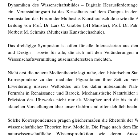
Dynamiken des Wissenschaftsbildes – Digitale Herausforderun
ein. Veranstaltungsort ist das Kesselhaus auf dem Campus in de
veranstalten das Forum der Muthesius Kunsthochschule sowie die 
Leitung von Prof. Dr. Lars C. Grabbe (FH Münster), Prof. Dr. Pat
Norbert M. Schmitz (Muthesius Kunsthochschule).
Das dreitägige Symposion ist offen für alle Interessierten aus d
und Design – sowie für alle, die sich mit den Veränderungen u
Wissenschaftsvermittlung auseinandersetzen möchten.
Nicht erst die neuere Medientheorie legt nahe, den historischen St
Korrespondenz zu den medialen Figurationen ihrer Zeit zu ve
Erweiterung unseres Weltbildes um bis dahin unbekannte Nah
Fernrohr in Renaissance und Barock. Mechanistische Naturbilder i
Präzision des Uhrwerks nicht nur als Metapher und die bis in d
aktuellen Vorstellungen über unser Gehirn sind offensichtlich beei
Solche Korrespondenzen prägen gleichermaßen die Rhetorik der Wis
wissenschaftlicher Theorien bzw. Modelle. Die Frage nach dem Ein
naturwissenschaftliche Wissensproduktion wie deren Aus