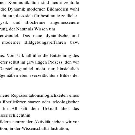
lichen Kommunikation sind heute zentrale
ist die Dynamik moderner Bildmedien wohl
ht nur, dass sich für bestimmte zeitliche
Physik und Biochemie angemessenere
erung der Natur als Wissen um
gmenwandel. Das neue dynamische und
 moderner Bildgebungsverfahren bzw.
aus. Vom Urknall über die Entstehung des
erer selbst im gewaltigen Prozess, den wir
arstellungsmittel nicht nur hinsichtlich
tgemäßen eben ›verzeitlichten‹ Bildes der
 neue Repräsentationsmöglichkeiten eines
überlieferter starrer oder teleologischer
en im All seit dem Urknall über das
sses schlechthin,
ldern neuronaler Aktivität stehen wir vor
on, in der Wissenschaftsillustration,