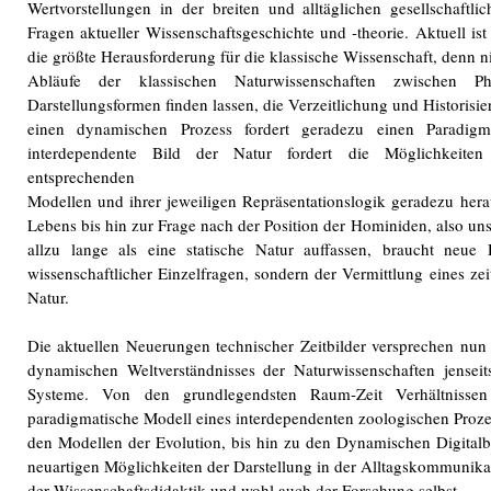
Wertvorstellungen in der breiten und alltäglichen gesellschaft
Fragen aktueller Wissenschaftsgeschichte und -theorie. Aktuell 
die größte Herausforderung für die klassische Wissenschaft, denn nic
Abläufe der klassischen Naturwissenschaften zwischen 
Darstellungsformen finden lassen, die Verzeitlichung und Historisi
einen dynamischen Prozess fordert geradezu einen Paradi
interdependente Bild der Natur fordert die Möglichkeiten
entsprechenden
Modellen und ihrer jeweiligen Repräsentationslogik geradezu her
Lebens bis hin zur Frage nach der Position der Hominiden, also uns
allzu lange als eine statische Natur auffassen, braucht neue D
wissenschaftlicher Einzelfragen, sondern der Vermittlung eines zei
Natur.
Die aktuellen Neuerungen technischer Zeitbilder versprechen nun
dynamischen Weltverständnisses der Naturwissenschaften jenseits 
Systeme. Von den grundlegendsten Raum-Zeit Verhältniss
paradigmatische Modell eines interdependenten zoologischen Proze
den Modellen der Evolution, bis hin zu den Dynamischen Digitalbi
neuartigen Möglichkeiten der Darstellung in der Alltagskommunikati
der Wissenschaftsdidaktik und wohl auch der Forschung selbst.